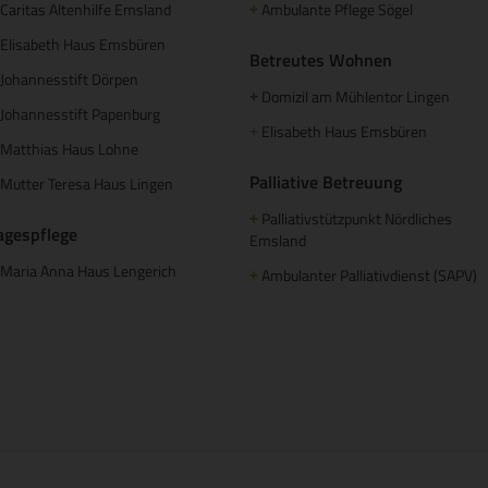
Caritas Altenhilfe Emsland
Ambulante Pflege Sögel
+
Elisabeth Haus Emsbüren
Betreutes Wohnen
Johannesstift Dörpen
Domizil am Mühlentor Lingen
+
Johannesstift Papenburg
Elisabeth Haus Emsbüren
+
Matthias Haus Lohne
Palliative Betreuung
Mutter Teresa Haus Lingen
Palliativstützpunkt Nördliches
+
agespflege
Emsland
Maria Anna Haus Lengerich
Ambulanter Palliativdienst (SAPV)
+