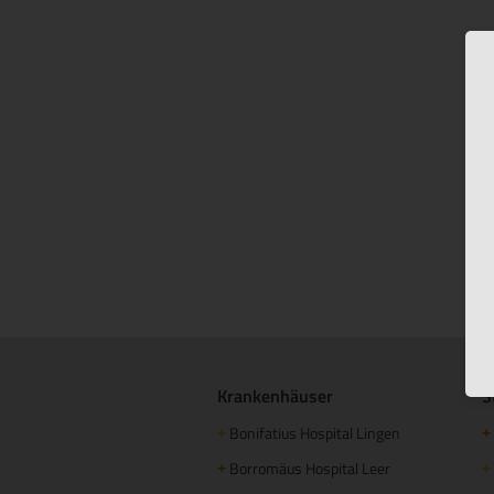
Krankenhäuser
S
Bonifatius Hospital Lingen
+
+
Borromäus Hospital Leer
+
+