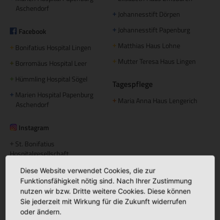
Aschendorf
Johannesstift Dörpen
+
Johannesstift Papenburg
Facebook
+
Matthias Haus Lohne
+
Bonifatius Hospital Lingen
+
Mutter Teresa Haus Lingen
+
Borromäus Hospital Leer
+
Hümmling Hospital Sögel
+
Tagespflege
Marien Hospital Papenburg
+
Maria Anna Haus Lengerich
+
Aschendorf
Instagram
St. Bonifatius
+
Hospitalgesellschaft
Ambulante Pflege
Diese Website verwendet Cookies, die zur
Caritas Altenhilfe Emsland
+
Funktionsfähigkeit nötig sind. Nach Ihrer Zustimmung
nutzen wir bzw. Dritte weitere Cookies. Diese können
Caritas Sozialstation Lingen
+
Sie jederzeit mit Wirkung für die Zukunft widerrufen
Ambulante Pflege Sögel
+
oder ändern.