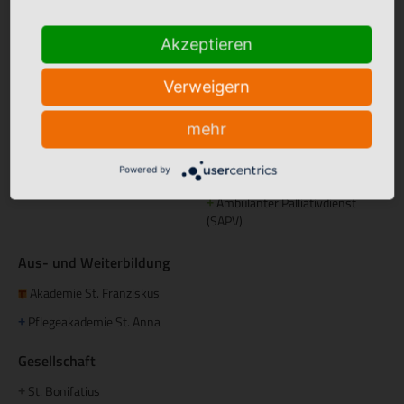
Betreutes Wohnen
Akzeptieren
Domizil am Mühlentor Lingen
+
Elisabeth Haus Emsbüren
Verweigern
+
Palliative Betreuung
mehr
Palliativstützpunkt Nördliches
+
Powered by
Emsland
Ambulanter Palliativdienst
+
(SAPV)
Aus- und Weiterbildung
Akademie St. Franziskus
Pflegeakademie St. Anna
+
Gesellschaft
St. Bonifatius
+