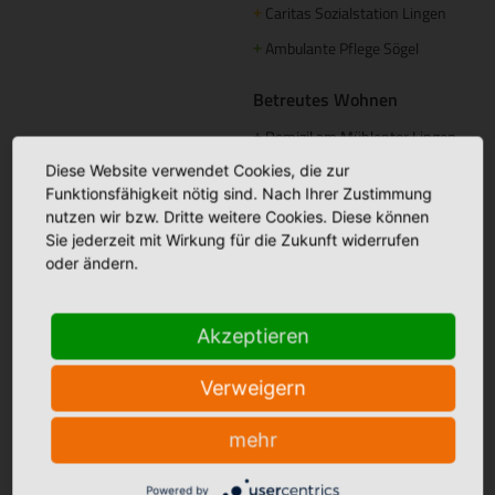
Caritas Sozialstation Lingen
+
Ambulante Pflege Sögel
+
Betreutes Wohnen
Domizil am Mühlentor Lingen
+
Elisabeth Haus Emsbüren
Diese Website verwendet Cookies, die zur
+
Funktionsfähigkeit nötig sind. Nach Ihrer Zustimmung
nutzen wir bzw. Dritte weitere Cookies. Diese können
Palliative Betreuung
Sie jederzeit mit Wirkung für die Zukunft widerrufen
Palliativstützpunkt Nördliches
+
oder ändern.
Emsland
Ambulanter Palliativdienst
+
Akzeptieren
(SAPV)
Verweigern
Aus- und Weiterbildung
Akademie St. Franziskus
mehr
Pflegeakademie St. Anna
+
Powered by