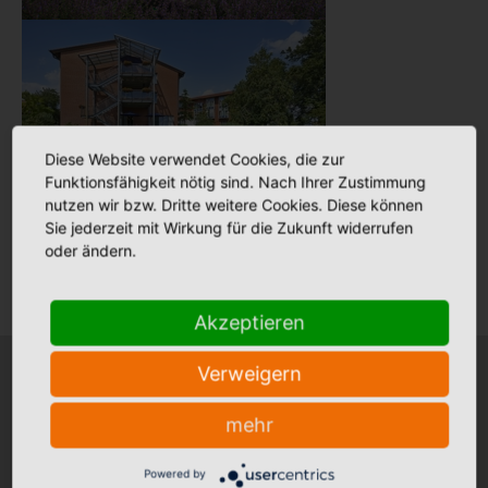
Diese Website verwendet Cookies, die zur
Funktionsfähigkeit nötig sind. Nach Ihrer Zustimmung
nutzen wir bzw. Dritte weitere Cookies. Diese können
Sie jederzeit mit Wirkung für die Zukunft widerrufen
Das Johannesstift Dörpen und das Maria Anna Haus in
oder ändern.
Lengerich bekommen im zweiten Schritt die Anlagen.
Akzeptieren
Verweigern
Krankenhäuser
Stationäre Pflege
mehr
Bonifatius Hospital Lingen
Maria Anna Haus Lengerich
+
+
Borromäus Hospital Leer
St. Katharina Haus Thuine
+
+
Powered by