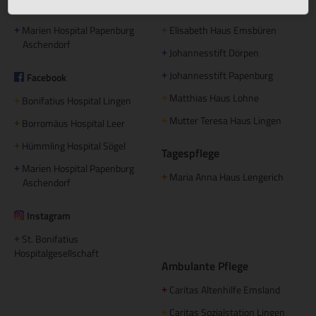
Hümmling Hospital Sögel
Caritas Altenhilfe Emsland
+
+
Marien Hospital Papenburg
Elisabeth Haus Emsbüren
+
+
Aschendorf
Johannesstift Dörpen
+
Johannesstift Papenburg
Facebook
+
Matthias Haus Lohne
+
Bonifatius Hospital Lingen
+
Mutter Teresa Haus Lingen
+
Borromäus Hospital Leer
+
Hümmling Hospital Sögel
+
Tagespflege
Marien Hospital Papenburg
+
Maria Anna Haus Lengerich
+
Aschendorf
Instagram
St. Bonifatius
+
Hospitalgesellschaft
Ambulante Pflege
Caritas Altenhilfe Emsland
+
Caritas Sozialstation Lingen
+