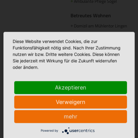
Ambulante Pflege Sögel
+
Betreutes Wohnen
Domizil am Mühlentor Lingen
+
Elisabeth Haus Emsbüren
+
Diese Website verwendet Cookies, die zur
Funktionsfähigkeit nötig sind. Nach Ihrer Zustimmung
Palliative Betreuung
nutzen wir bzw. Dritte weitere Cookies. Diese können
Palliativstützpunkt Nördliches
+
Sie jederzeit mit Wirkung für die Zukunft widerrufen
Emsland
oder ändern.
Ambulanter Palliativdienst
+
(SAPV)
Akzeptieren
Aus- und Weiterbildung
Verweigern
Akademie St. Franziskus
mehr
Pflegeakademie St. Anna
+
Gesellschaft
Powered by