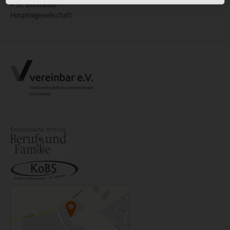
St. Bonifatius
+
Hospitalgesellschaft